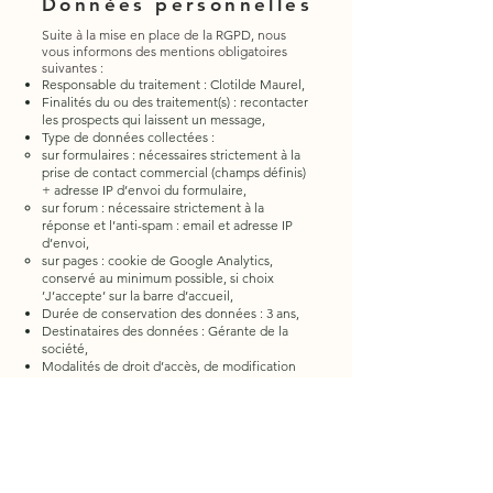
Données personnelles
Suite à la mise en place de la RGPD, nous
vous informons des mentions obligatoires
suivantes :
Responsable du traitement : Clotilde Maurel,
Finalités du ou des traitement(s) : recontacter
les prospects qui laissent un message,
Type de données collectées :
sur formulaires : nécessaires strictement à la
prise de contact commercial (champs définis)
+ adresse IP d’envoi du formulaire,
sur forum : nécessaire strictement à la
réponse et l’anti-spam : email et adresse IP
d’envoi,
sur pages : cookie de Google Analytics,
conservé au minimum possible, si choix
’J’accepte’ sur la barre d’accueil,
Durée de conservation des données : 3 ans,
Destinataires des données : Gérante de la
société,
Modalités de droit d’accès, de modification
et de droit à l’oubli : par le
formulaire contact
Conformément à la loi « Informatique et
Libertés » N° 78-17 du 6 Janvier 1978, vous
bénéficiez d’un droit d’accès, de rectification
et d’opposition que vous pouvez exercer en
vous adressant à
clotilde@clotildemage.com
,