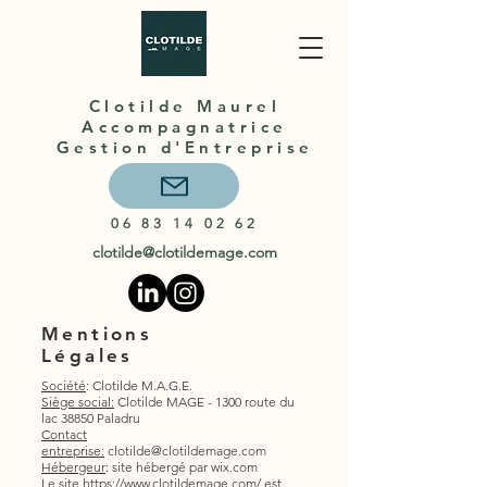
Clotilde Maurel
Accompagnatrice
Gestion d'Entreprise
06 83 14 02 62
clotilde@clotildemage.com
Mentions
Légales
Société
: Clotilde M.A.G.E.
Siège social:
Clotilde MAGE - 1300 route du
lac 38850 Paladru
Contact
entreprise:
clotilde@clotildemage.com
Hébergeur
: site hébergé par wix.com
Le site
https://www.clotildemage.com/
est